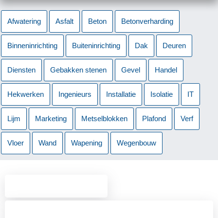
Afwatering
Asfalt
Beton
Betonverharding
Binneninrichting
Buiteninrichting
Dak
Deuren
Diensten
Gebakken stenen
Gevel
Handel
Hekwerken
Ingenieurs
Installatie
Isolatie
IT
Lijm
Marketing
Metselblokken
Plafond
Verf
Vloer
Wand
Wapening
Wegenbouw