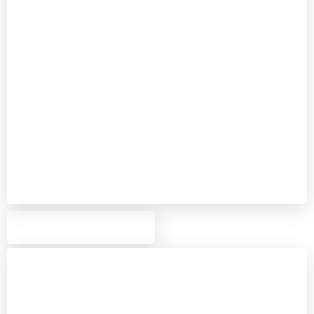
Silka - Xella Nederland BV
Silka kalkzandsteen is een natuurlijk, massief en
breed toepasbaar bouwmateriaal met een groot
dragend vermogen en unieke klimaatregulerende
en geluidsisolerende eigenschappen. Het
uitgebreide productgamma omvat metselstenen,